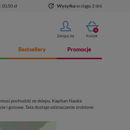
update
 10,50 zł
Wysyłka
w ciągu 2 dni
0
Zaloguj się
Koszyk
Bestsellery
Promocje
e musi pochodzić ze sklepu. Kapitan Nauka
ie i gotowe. Tata dostaje odznaczenie zrobione