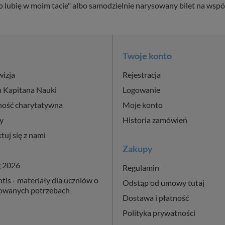
o lubię w moim tacie" albo samodzielnie narysowany bilet na wsp
Twoje konto
wizja
Rejestracja
a Kapitana Nauki
Logowanie
ność charytatywna
Moje konto
y
Historia zamówień
tuj się z nami
Zakupy
g 2026
Regulamin
is - materiały dla uczniów o
Odstąp od umowy tutaj
cowanych potrzebach
Dostawa i płatność
Polityka prywatności