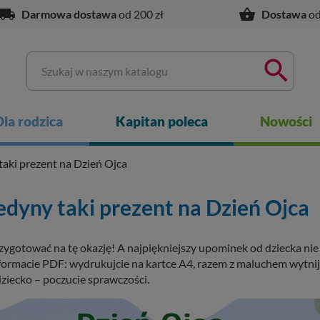
ocal_shipping
shopping_basket
Darmowa dostawa
od 200 zł
Dostawa
od

Dla rodzica
Kapitan poleca
Nowości
taki prezent na Dzień Ojca
edyny taki prezent na Dzień Ojca
rzygotować na tę okazję! A najpiękniejszy upominek od dziecka ni
ormacie PDF: wydrukujcie na kartce A4, razem z maluchem wytnijc
ziecko – poczucie sprawczości.