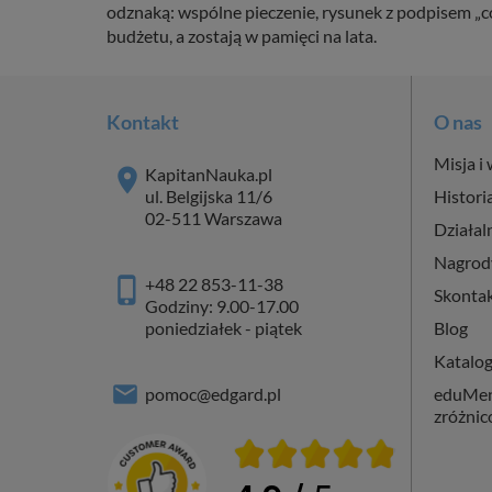
odznaką: wspólne pieczenie, rysunek z podpisem „c
budżetu, a zostają w pamięci na lata.
Kontakt
O nas
Misja i 
KapitanNauka.pl
ul. Belgijska 11/6
Histori
02-511 Warszawa
Działal
Nagrod
+48 22 853-11-38
Skontak
Godziny: 9.00-17.00
poniedziałek - piątek
Blog
Katalo
pomoc@edgard.pl
eduMent
zróżni