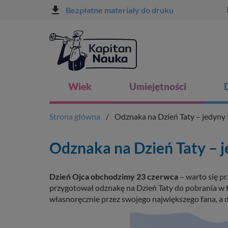
file_download
l
Bezpłatne materiały do druku
Wiek
Umiejętności
Strona główna
Odznaka na Dzień Taty – jedyny 
Odznaka na Dzień Taty – j
Dzień Ojca obchodzimy 23 czerwca
– warto się p
przygotował odznakę na Dzień Taty do pobrania w f
własnoręcznie przez swojego największego fana, a d