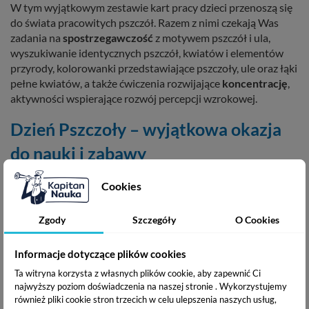
W tym wyjątkowym zestawie kart pracy dzieci przenoszą się
do świata pracowitych pszczół. Razem z nimi czekają Was
zadania na
spostrzegawczość
z motywem pszczół i ula,
wyszukiwanie identycznych pszczół, kwiatów i elementów
przyrody, kolorowanki przedstawiające pszczoły, ule oraz łąki
pełne kwiatów, a także ćwiczenia rozwijające
koncentrację
,
aktywności wspierające rozwój percepcji wzrokowej.
Dzień Pszczoły – wyjątkowa okazja
do nauki i zabawy
Dzień Pszczoły, który co roku obchodzimy 20 maja, to idealny
Cookies
moment, aby sięgnąć po karty pracy o pszczołach i w ciekawy
sposób przybliżyć dzieciom rolę tych niezwykłych owadów.
Zgody
Szczegóły
O Cookies
Z okazji Dnia Pszczoły dzieci mogą: odkrywać tajemnice ula,
dowiedzieć się, jak pszczoły zapylają kwiaty, zrozumieć,
Informacje dotyczące plików cookies
dlaczego bez pszczół nie byłoby wielu owoców i warzyw,
Ta witryna korzysta z własnych plików cookie, aby zapewnić Ci
stworzyć własne kolorowe prace inspirowane naturą.
najwyższy poziom doświadczenia na naszej stronie . Wykorzystujemy
również pliki cookie stron trzecich w celu ulepszenia naszych usług,