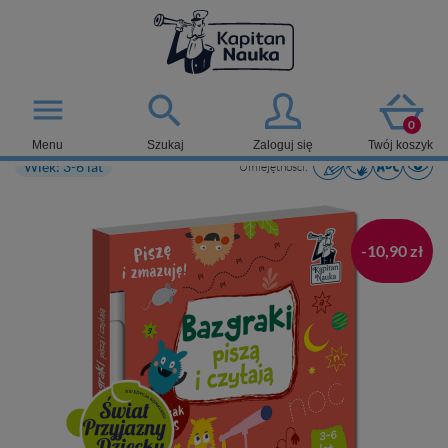

menu
0
Menu
Szukaj
Zaloguj się
Twój koszyk
Wiek: 3-6 lat
Umiejętności:
-10,90 zł