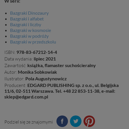
W serii:
Bazgraki Dinozaury
Bazgraki i alfabet
Bazgraki i liczby
Bazgraki w kosmosie
Bazgraki w podróży
Bazgraki w przedszkolu
ISBN:
978-83-67212-14-4
Data wydania:
lipiec 2021
Zawartość:
książka, flamaster suchościeralny
Autor:
Monika Sobkowiak
Ilustrator:
Pola Augustynowicz
Producent:
EDGARD PUBLISHING sp. z o.o., ul. Belgijska
11/6, 02-511 Warszawa. Tel. +48 22 853-11-38, e-mail:
sklep@edgard.com.pl
Podziel się ze znajomymi