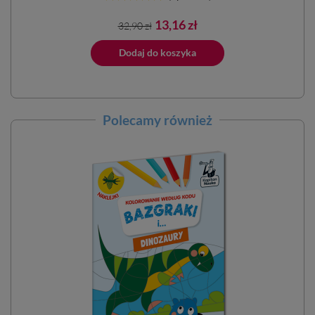
Cena
Cena
13,16 zł
32,90 zł
podstawowa
ano do koszyka
Dodaj do koszyka
Polecamy również