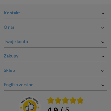
Kontakt

O nas

Twoje konto

Zakupy

Sklep

English version

4.9
/ 5