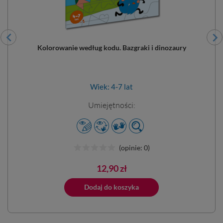
Kolorowanie według kodu. Bazgraki i dinozaury
Wiek: 4-7 lat
Umiejętności:
(opinie: 0)
Cena
12,90 zł
ano do koszyka
Dodaj do koszyka
Dodano do 