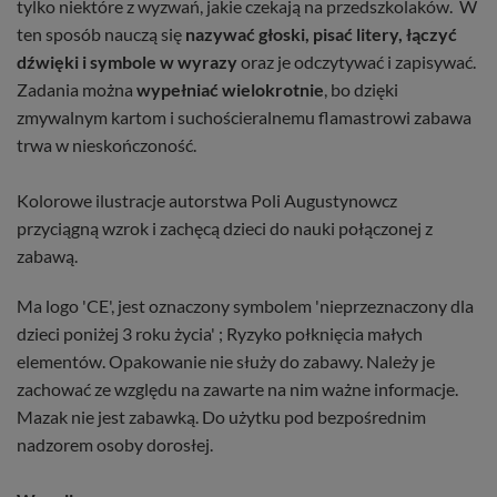
tylko niektóre z wyzwań, jakie czekają na przedszkolaków. W
ten sposób nauczą się
nazywać głoski, pisać litery, łączyć
dźwięki i symbole w wyrazy
oraz je odczytywać i zapisywać.
Zadania można
wypełniać wielokrotnie
, bo dzięki
zmywalnym kartom i suchościeralnemu flamastrowi zabawa
trwa w nieskończoność.
Kolorowe ilustracje autorstwa Poli Augustynowcz
przyciągną wzrok i zachęcą dzieci do nauki połączonej z
zabawą.
Ma logo 'CE', jest oznaczony symbolem 'nieprzeznaczony dla
dzieci poniżej 3 roku życia' ; Ryzyko połknięcia małych
elementów. Opakowanie nie służy do zabawy. Należy je
zachować ze względu na zawarte na nim ważne informacje.
Mazak nie jest zabawką. Do użytku pod bezpośrednim
nadzorem osoby dorosłej.