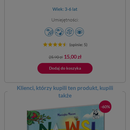
Wiek: 3-6 lat
Umiejętności:
(opinie: 5)
Cena
Cena
15,00 zł
25,90 zł
podstawowa
ano do koszyka
Dodaj do koszyka
Dodano do 
Klienci, którzy kupili ten
produkt
, kupili
także
-60%