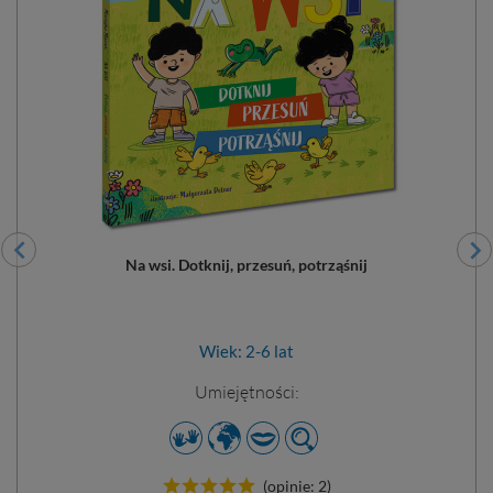
Na wsi. Dotknij, przesuń, potrząśnij
Wiek: 2-6 lat
Umiejętności:
Dodano do 
(opinie: 2)