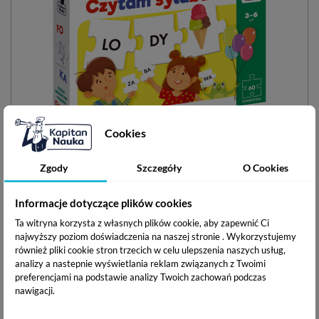
Cookies
Czytam sylabami. Puzzle edukacyjne + książka
Zgody
Szczegóły
O Cookies
Informacje dotyczące plików cookies
Wiek: 3-6 lat
Ta witryna korzysta z własnych plików cookie, aby zapewnić Ci
najwyższy poziom doświadczenia na naszej stronie . Wykorzystujemy
Umiejętności:
również pliki cookie stron trzecich w celu ulepszenia naszych usług,
analizy a nastepnie wyświetlania reklam związanych z Twoimi
preferencjami na podstawie analizy Twoich zachowań podczas
nawigacji.
(opinie: 541)