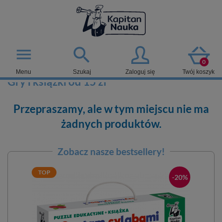

menu
0
Menu
Szukaj
Zaloguj się
Twój koszyk
Gry i książki od 15 zł
Przepraszamy, ale w tym miejscu nie ma
żadnych produktów.
Zobacz nasze bestsellery!
TOP
-20%