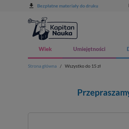
file_download
l
Bezpłatne materiały do druku
Wiek
Umiejętności
Strona główna
Wszystko do 15 zł
Przepraszamy