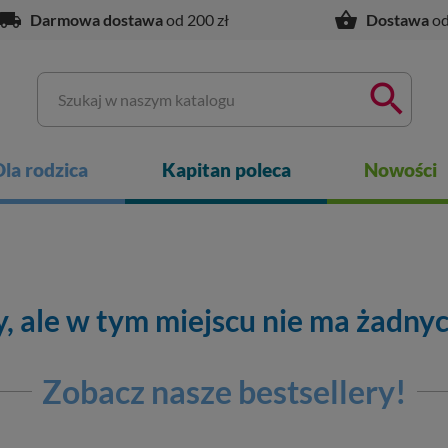
ocal_shipping
shopping_basket
Darmowa dostawa
od 200 zł
Dostawa
od

Dla rodzica
Kapitan poleca
Nowości
, ale w tym miejscu nie ma żadny
Zobacz nasze bestsellery!