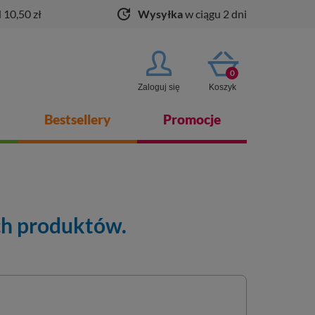
update
 10,50 zł
Wysyłka
w ciągu 2 dni
0
Zaloguj się
Koszyk
Bestsellery
Promocje
ch produktów.