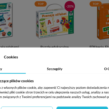
TOP
TOP
-20%
ają sylabami.
Puzzle edukacyjne.
EDUseria. Fla
abowe. Teczka
Poznaję alfabet
kar
Cookies
cyjna
4-7 lat
Wiek: 3-6 lat
Wie
y
Szczegóły
O 
tności:
Umiejętności:
Umieję
czące plików cookies
a z własnych plików cookie, aby zapewnić Ci najwyższy poziom doświadczenia na
ież pliki cookie stron trzecich w celu ulepszenia naszych usług, analizy a na
(opinie:
(opinie:
m związanych z Twoimi preferencjami na podstawie analizy Twoich zachowań p
541)
541)