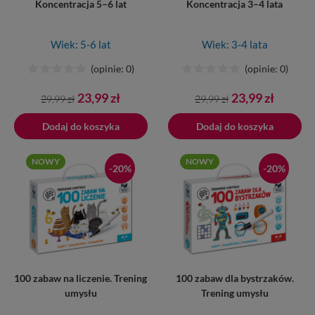
Koncentracja 5–6 lat
Koncentracja 3–4 lata
Wiek: 5-6 lat
Wiek: 3-4 lata
(opinie: 0)
(opinie: 0)
Cena
Cena
Cena
Cena
23,99 zł
23,99 zł
29,99 zł
29,99 zł
podstawowa
podstawowa
Dodaj do koszyka
Dodano do koszyka
Dodaj do koszyka
NOWY
NOWY
-20%
-20%
100 zabaw na liczenie. Trening
100 zabaw dla bystrzaków.
umysłu
Trening umysłu