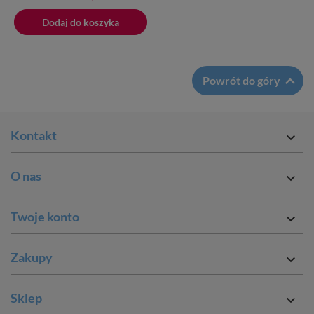
podstawowa
Dodaj do koszyka

Powrót do góry
Kontakt

O nas

Twoje konto

Zakupy

Sklep
