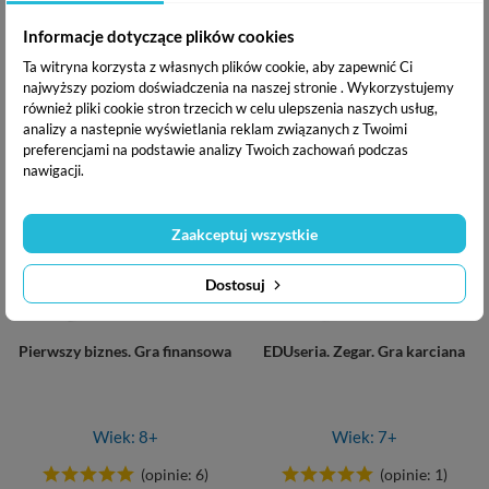
(opinie: 0)
(opinie: 0)
Informacje dotyczące plików cookies
Ta witryna korzysta z własnych plików cookie, aby zapewnić Ci
Cena
Cena
Cena
Cena
23,99 zł
32,89 zł
29,99 zł
46,99 zł
najwyższy poziom doświadczenia na naszej stronie . Wykorzystujemy
podstawowa
podstawowa
również pliki cookie stron trzecich w celu ulepszenia naszych usług,
Dodaj do koszyka
Dodano do koszyka
Dodaj do koszyka
analizy a nastepnie wyświetlania reklam związanych z Twoimi
preferencjami na podstawie analizy Twoich zachowań podczas
nawigacji.
-20%
-20%
Zaakceptuj wszystkie
Dostosuj
Pierwszy biznes. Gra finansowa
EDUseria. Zegar. Gra karciana
Wiek: 8+
Wiek: 7+
(opinie: 6)
(opinie: 1)