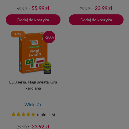
Cena
Cena
Cena
Cena
55,99 zł
23,99 zł
69,99 zł
29,99 zł
podstawowa
podstawowa
Dodaj do koszyka
Dodano do koszyka
Dodaj do koszyka
TOP
-20%
EDUseria. Flagi świata. Gra
karciana
Wiek: 7+
(opinie: 6)
Cena
Cena
23,92 zł
29,90 zł