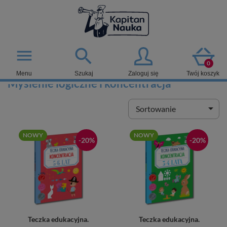

menu
0
Menu
Szukaj
Zaloguj się
Twój koszyk
Myślenie logiczne i koncentracja

Sortowanie
NOWY
NOWY
-20%
-20%
Teczka edukacyjna.
Teczka edukacyjna.