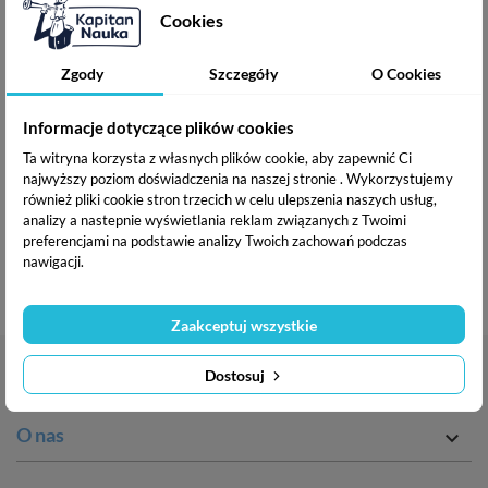
Cookies
Wiek: 3-7 lat
Zgody
Szczegóły
O Cookies
(opinie: 10)
Informacje dotyczące plików cookies
Cena
Cena
47,92 zł
59,90 zł
Ta witryna korzysta z własnych plików cookie, aby zapewnić Ci
podstawowa
najwyższy poziom doświadczenia na naszej stronie . Wykorzystujemy
Dodaj do koszyka
również pliki cookie stron trzecich w celu ulepszenia naszych usług,
analizy a nastepnie wyświetlania reklam związanych z Twoimi
preferencjami na podstawie analizy Twoich zachowań podczas
nawigacji.

Powrót do góry
Zaakceptuj wszystkie
Kontakt

Dostosuj
O nas
