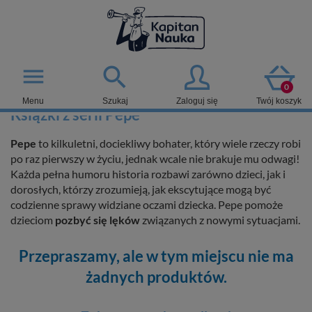

menu
0
Menu
Szukaj
Zaloguj się
Twój koszyk
Książki z serii Pepe
Pepe
to kilkuletni, dociekliwy bohater, który wiele rzeczy robi
po raz pierwszy w życiu, jednak wcale nie brakuje mu odwagi!
Każda pełna humoru historia rozbawi zarówno dzieci, jak i
dorosłych, którzy zrozumieją, jak ekscytujące mogą być
codzienne sprawy widziane oczami dziecka. Pepe pomoże
dzieciom
pozbyć się lęków
związanych z nowymi sytuacjami.
Przepraszamy, ale w tym miejscu nie ma
żadnych produktów.