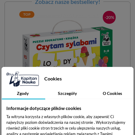
Zobacz nasze bestsellery!
TOP
-20%
Cookies
Zgody
Szczegóły
O Cookies
Informacje dotyczące plików cookies
Czytam sylabami. Puzzle edukacyjne + książka
Ta witryna korzysta z własnych plików cookie, aby zapewnić Ci
najwyższy poziom doświadczenia na naszej stronie . Wykorzystujemy
również pliki cookie stron trzecich w celu ulepszenia naszych usług,
analizy a nastepnie wyświetlania reklam związanych z Twoimi