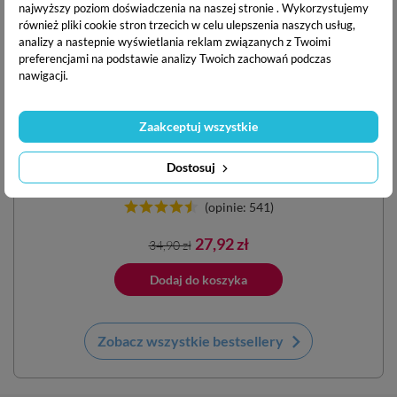
najwyższy poziom doświadczenia na naszej stronie . Wykorzystujemy
również pliki cookie stron trzecich w celu ulepszenia naszych usług,
Czytam sylabami. Puzzle edukacyjne + książka
analizy a nastepnie wyświetlania reklam związanych z Twoimi
preferencjami na podstawie analizy Twoich zachowań podczas
nawigacji.
Wiek: 3-6 lat
Zaakceptuj wszystkie
Umiejętności:
Dostosuj
(opinie: 541)
Cena
Cena
27,92 zł
34,90 zł
podstawowa
Dodano do 
ano do koszyka
Dodaj do koszyka
keyboard_arrow_right
Zobacz wszystkie bestsellery