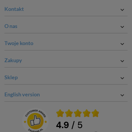
Kontakt

O nas

Twoje konto

Zakupy

Sklep

English version

4.9
/ 5