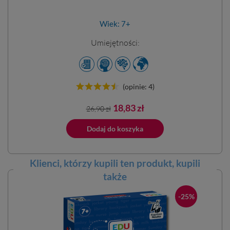
Wiek: 7+
Umiejętności:
(opinie: 4)
Cena
Cena
18,83 zł
26,90 zł
podstawowa
ano do koszyka
Dodaj do koszyka
Dodano do 
Klienci, którzy kupili ten
produkt
, kupili
także
-25%