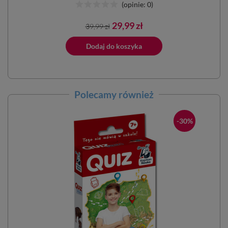
(opinie: 0)
Cena
Cena
29,99 zł
39,99 zł
podstawowa
Dodano do 
ano do koszyka
Dodaj do koszyka
Polecamy również
-30%