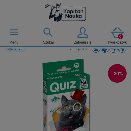

menu
0
Menu
Szukaj
Zaloguj się
Twój koszyk
Wiek: 7+
Umiejętności:
-30%