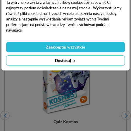
Ta witryna korzysta z własnych plików cookie, aby zapewnić Ci
najwyższy poziom doświadczenia na naszej stronie . Wykorzystujemy
Inne w serii
również pliki cookie stron trzecich w celu ulepszenia naszych usług,
analizy a nastepnie wyświetlania reklam związanych z Twoimi
preferencjami na podstawie analizy Twoich zachowań podczas
-30%
nawigacji.
Zaakceptuj wszystkie
Dostosuj
Quiz Kosmos