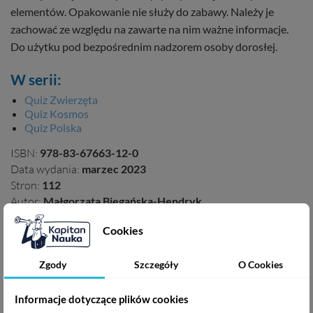
elementów. Opakowanie nie służy do zabawy. Należy je
zachować ze względu na zawarte na nim ważne informacje.
Do użytku pod bezpośrednim nadzorem osoby dorosłej.
W serii:
Quiz Zwierzęta
Quiz Kosmos
Quiz Polska
ISBN:
978-83-67663-12-0
Data wydania:
marzec 2023
Stron:
112
Autor:
Małgorzata Biegańska-Hendryk
Producent:
EDGARD PUBLISHING sp. z o.o., ul. Belgijska
Cookies
11/6, 02-511 Warszawa. Tel. +48 22 853-11-38, e-mail:
sklep@edgard.com.pl
Zgody
Szczegóły
O Cookies
Informacje dotyczące plików cookies
Podziel się ze znajomymi