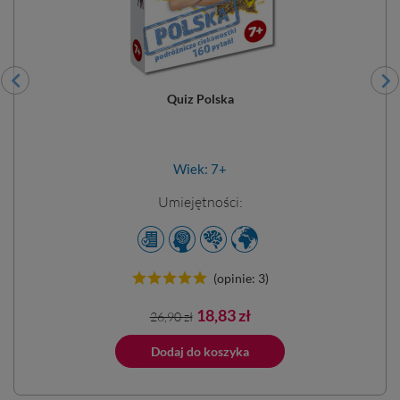
Quiz Polska
Wiek: 7+
Umiejętności:
(opinie: 3)
Cena
Cena
18,83 zł
26,90 zł
podstawowa
ano do koszyka
Dodaj do koszyka
Dodano do 