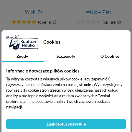
Wiek: 7+
Wiek: 4-7 lat
(opinie: 6)
(opinie: 0)
Cena
Cena
Cena
23,92 zł
12,90 zł
29,90 zł
podstawowa
Cookies
Dodano do koszyka
Dodaj do koszyka
Dodaj do koszyka
Zgody
Szczegóły
O Cookies
Informacje dotyczące plików cookies
Ta witryna korzysta z własnych plików cookie, aby zapewnić Ci
najwyższy poziom doświadczenia na naszej stronie . Wykorzystujemy
również pliki cookie stron trzecich w celu ulepszenia naszych usług,
analizy a nastepnie wyświetlania reklam związanych z Twoimi
preferencjami na podstawie analizy Twoich zachowań podczas
nawigacji.
Kolorowanie według kodu.
Bazgraki. Emocje
Bazgraki i urocze zwierzątka
Zaakceptuj wszystkie