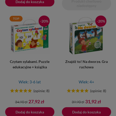
Produkt chwilowo
Dodaj do koszyka
niedostępny
TOP
-20%
-20%
Czytam sylabami. Puzzle
Znajdź to! Na dworze. Gra
edukacyjne + książka
ruchowa
Wiek: 3-6 lat
Wiek: 4+
(opinie: 8)
(opinie: 8)
Cena
Cena
Cena
Cena
27,92 zł
31,92 zł
34,90 zł
39,90 zł
podstawowa
podstawowa
Dodaj do koszyka
Dodano do koszyka
Dodaj do koszyka