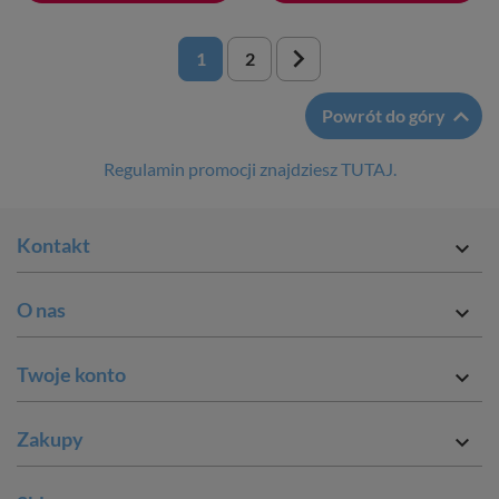

1
2

Powrót do góry
Regulamin promocji znajdziesz TUTAJ.
Kontakt

O nas

Twoje konto

Zakupy
