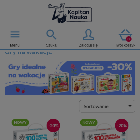

menu
0
Menu
Szukaj
Zaloguj się
Twój koszyk
Gry na wakacje

Sortowanie
NOWY
NOWY
-20%
-20%