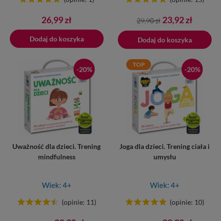
Cena
Cena
Cena
26,99 zł
23,92 zł
29,90 zł
podstawowa
Dodaj do koszyka
Dodano do koszyka
Dodaj do koszyka
TOP
-20%
-20%
Uważność dla dzieci. Trening
Joga dla dzieci. Trening ciała i
mindfulness
umysłu
Wiek: 4+
Wiek: 4+
(opinie: 11)
(opinie: 10)