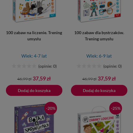
100 zabaw na liczenie. Trening
100 zabaw dla bystrzaków.
umysłu
Trening umysłu
Wiek: 4-7 lat
Wiek: 6-9 lat
(opinie: 0)
(opinie: 0)
Cena
Cena
Cena
Cena
37,59 zł
37,59 zł
46,99 zł
46,99 zł
podstawowa
podstawowa
Dodaj do koszyka
Dodano do koszyka
Dodaj do koszyka
-20%
-25%