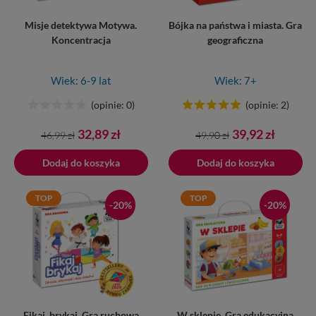
Misje detektywa Motywa.
Bójka na państwa i miasta. Gra
Koncentracja
geograficzna
Wiek: 6-9 lat
Wiek: 7+
(opinie: 0)
(opinie: 2)
Cena
Cena
Cena
Cena
32,89 zł
39,92 zł
46,99 zł
49,90 zł
podstawowa
podstawowa
Dodaj do koszyka
Dodano do koszyka
Dodaj do koszyka
TOP
TOP
-20%
-20%
Fikaj, brykaj. Gra ruchowa
W sklepie. Gra edukacyjna