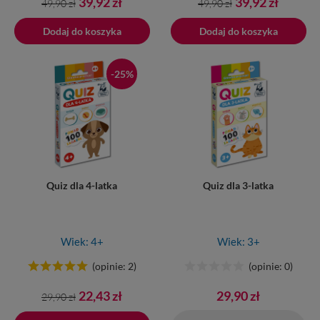
Cena
Cena
Cena
Cena
39,92 zł
39,92 zł
49,90 zł
49,90 zł
podstawowa
podstawowa
Dodaj do koszyka
Dodano do koszyka
Dodaj do koszyka
-25%
Quiz dla 4-latka
Quiz dla 3-latka
Wiek: 4+
Wiek: 3+
(opinie: 2)
(opinie: 0)
Cena
Cena
22,43 zł
29,90 zł
29,90 zł
podstawowa