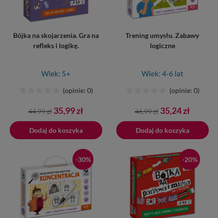
Bójka na skojarzenia. Gra na
Trening umysłu. Zabawy
refleks i logikę.
logiczne
Wiek: 5+
Wiek: 4-6 lat
(opinie: 0)
(opinie: 0)
Cena
Cena
Cena
Cena
35,99 zł
35,24 zł
44,99 zł
46,99 zł
podstawowa
podstawowa
Dodaj do koszyka
Dodano do koszyka
Dodaj do koszyka
-30%
-20%